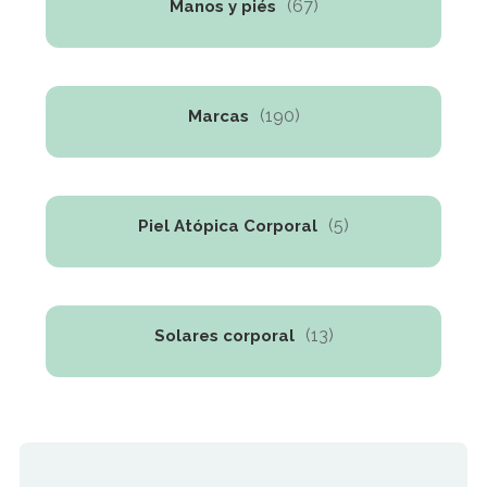
(67)
Manos y piés
(190)
Marcas
(5)
Piel Atópica Corporal
(13)
Solares corporal