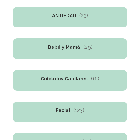
(23)
ANTIEDAD
(29)
Bebé y Mamá
(16)
Cuidados Capilares
(123)
Facial