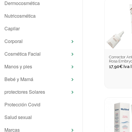
Dermocosmética
Nutricosmética
Capilar
Corporal
Cosmética Facial
Corrector Ant
Rosa Embryo
Manos y pies
17,90
€
Iva 
Bebé y Mamá
protectores Solares
Protección Covid
Salud sexual
Marcas