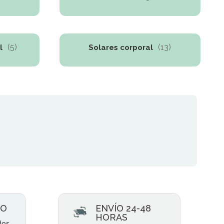
(5)
(13)
l
Solares corporal
RO
ENVÍO 24-48
HORAS
dos