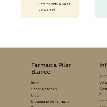
Para pedido a partir
de 49,99€
Farmacia Pilar
In
Blanco
Avis
Cond
Inicio
Com
Sobre Nosotros
Polí
Blog
Polí
Diccionario de farmacia