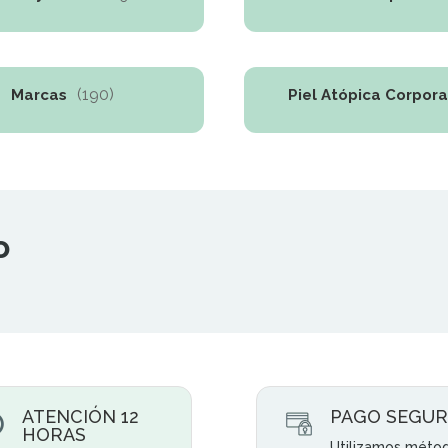
(190)
Marcas
Piel Atópica Corpora
o
ATENCIÓN 12
PAGO SEGU
HORAS
Utilizamos méto