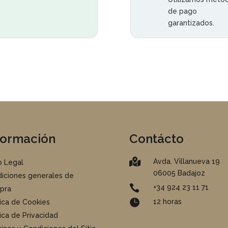
de pago
garantizados.
formación
Contácto

Avda. Villanueva 19
o Legal
06005 Badajoz
iciones generales de

+34 924 23 11 71
pra

12 horas
tica de Cookies
tica de Privacidad