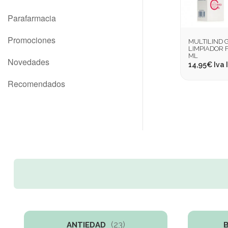
Parafarmacia
Promociones
MULTILIND 
LIMPIADOR F
ML
Novedades
14,95
€
Iva 
Recomendados
(23)
ANTIEDAD