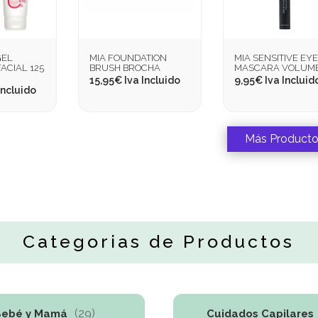
GEL
MIA FOUNDATION
MIA SENSITIVE EY
ACIAL 125
BRUSH BROCHA
MASCARA VOLUM
15,95
€
Iva Incluido
9,95
€
Iva Incluid
Incluido
Más Product
Categorias de Productos
(29)
Bebé y Mamá
Cuidados Capilares