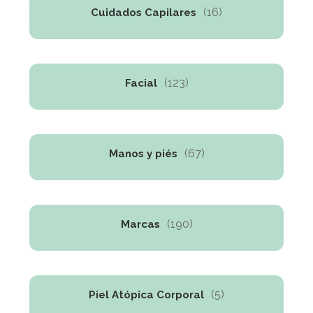
(16)
Cuidados Capilares
(123)
Facial
(67)
Manos y piés
(190)
Marcas
(5)
Piel Atópica Corporal