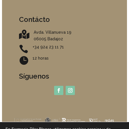
Contácto

Avda. Villanueva 19
06005 Badajoz

+34 924 23 11 71

12 horas
Síguenos