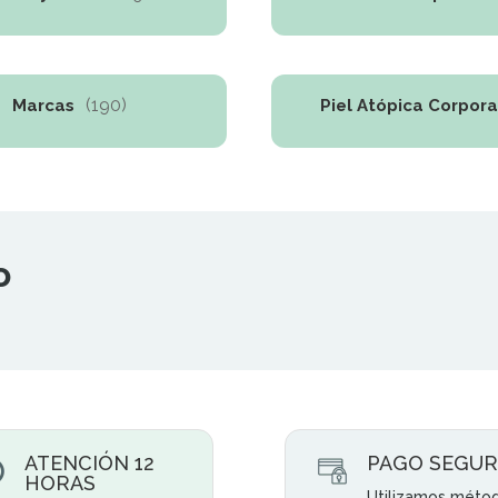
(190)
Marcas
Piel Atópica Corpora
o
ATENCIÓN 12
PAGO SEGU
HORAS
Utilizamos méto