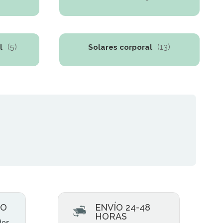
(5)
(13)
l
Solares corporal
RO
ENVÍO 24-48
HORAS
dos