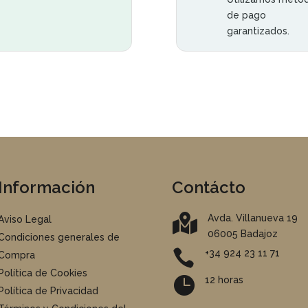
de pago
garantizados.
Información
Contácto

Avda. Villanueva 19
Aviso Legal
06005 Badajoz
Condiciones generales de

+34 924 23 11 71
Compra
Política de Cookies

12 horas
Política de Privacidad